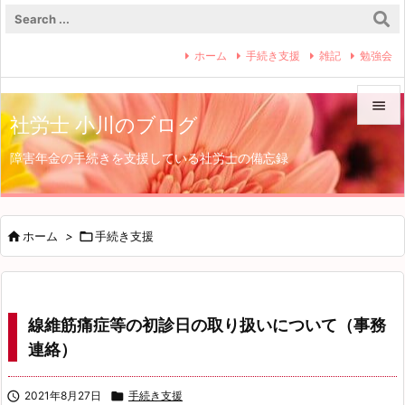
ホーム
手続き支援
雑記
勉強会

社労士 小川のブログ

障害年金の手続きを支援している社労士の備忘録
メニュ

サイド


ホーム
>

手続き支援
前へ

次へ
線維筋痛症等の初診日の取り扱いについて（事務

連絡）
検索

2021年8月27日

手続き支援