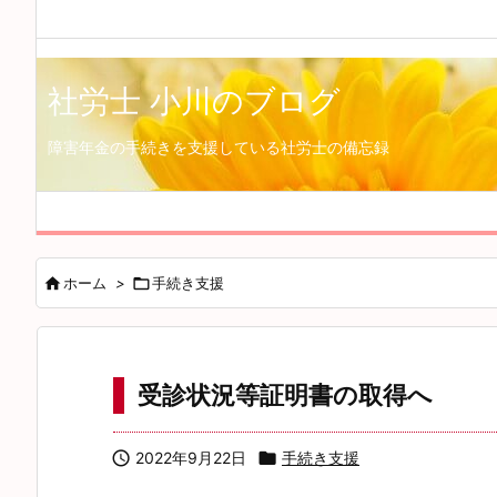
社労士 小川のブログ
障害年金の手続きを支援している社労士の備忘録

ホーム
>

手続き支援
受診状況等証明書の取得へ

2022年9月22日

手続き支援