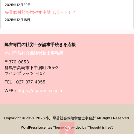
2025年12月29日
失業給付額を増やす申請サポート！？
2025年12月18日
障害専門の社労士が請求
手続きを応援
小川早苗社会保険労務士事務所
〒370-0853
群馬県高崎市下中居町255-2
マインプラッツ1-107
TEL：027-377-4055
WEB：
https://ogawas-sr.com
Copyright ©
2021
-2026
小川早苗社会保険労務士事務所
All Rights Reserved.

WordPress Luxeritas Theme is provided by "
Thought is free
".
上へ