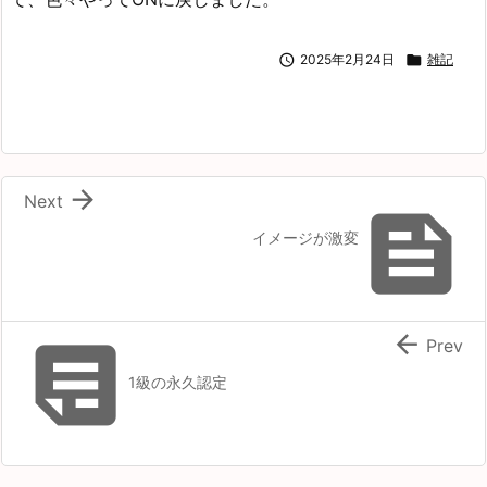

2025年2月24日

雑記

Next

イメージが激変


Prev
1級の永久認定