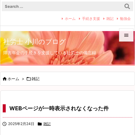
ホーム
手続き支援
雑記
勉強会

社労士 小川のブログ

障害年金の手続きを支援している社労士の備忘録
メニュ

サイド


ホーム
>

雑記
前へ

次へ
WEBページが一時表示されなくなった件

検索

2025年2月24日

雑記