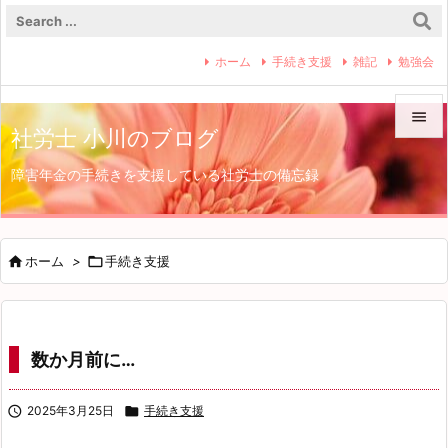
ホーム
手続き支援
雑記
勉強会

社労士 小川のブログ

障害年金の手続きを支援している社労士の備忘録
メニュ

サイド


ホーム
>

手続き支援
前へ

次へ
数か月前に…

検索

2025年3月25日

手続き支援