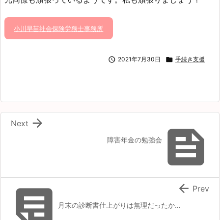
小川早苗社会保険労務士事務所

2021年7月30日

手続き支援

Next

障害年金の勉強会


Prev
月末の診断書仕上がりは無理だったか…