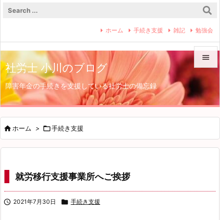
ホーム
手続き支援
雑記
勉強会

社労士 小川のブログ

障害年金の手続きを支援している社労士の備忘録
メニュ

サイド


ホーム
>

手続き支援
前へ

次へ
就労移行支援事業所へご挨拶

検索

2021年7月30日

手続き支援