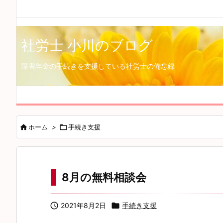
社労士 小川のブログ
障害年金の手続きを支援している社労士の備忘録

ホーム
>

手続き支援
8月の無料相談会

2021年8月2日

手続き支援