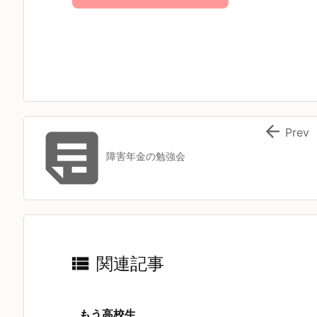


Prev
障害年金の勉強会

関連記事
もう高校生