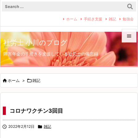
ホーム
手続き支援
雑記
勉強会

社労士 小川のブログ

障害年金の手続きを支援している社労士の備忘録
メニュ

サイド


ホーム
>

雑記
前へ

次へ
コロナワクチン3回目

検索

2022年2月12日

雑記