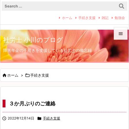
ホーム
手続き支援
雑記
勉強会

社労士 小川のブログ

障害年金の手続きを支援している社労士の備忘録
メニュ

サイド


ホーム
>

手続き支援
前へ

次へ
３か月ぶりのご連絡

検索

2022年12月14日

手続き支援