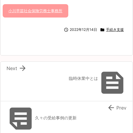
小川早苗社会保険労務士事務所

2022年12月14日

手続き支援

Next

臨時休業中とは


Prev
久々の受給事例の更新