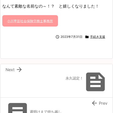
なんて素敵な名前なの～！？ と嬉しくなりました！
小川早苗社会保険労務士事務所

2023年7月31日

手続き支援

Next

永久認定！


Prev
週明けまで持ち越し