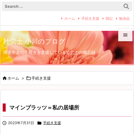
ホーム
手続き支援
雑記
勉強会

社労士 小川のブログ

障害年金の手続きを支援している社労士の備忘録
メニュ

サイド


ホーム
>

手続き支援
前へ

次へ
マインプラッツ＝私の居場所

検索

2023年7月31日

手続き支援