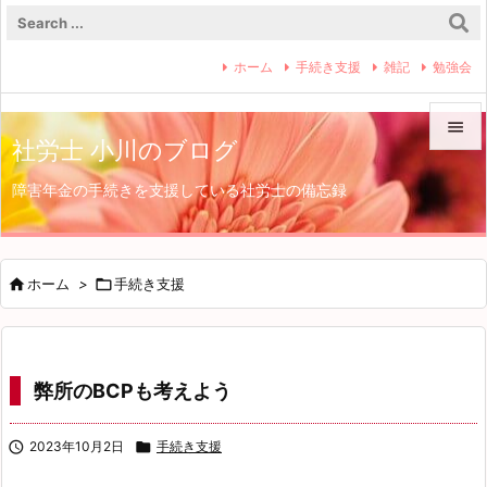
ホーム
手続き支援
雑記
勉強会

社労士 小川のブログ

障害年金の手続きを支援している社労士の備忘録
メニュ

サイド


ホーム
>

手続き支援
前へ

次へ
弊所のBCPも考えよう

検索

2023年10月2日

手続き支援