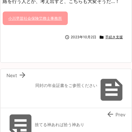
絡を行う人とか、考え出すと、こちらも大変そうだ…！
小川早苗社会保険労務士事務所

2023年10月2日

手続き支援

Next

同封の年金証書をご参照ください


Prev
捨てる神あれば拾う神あり