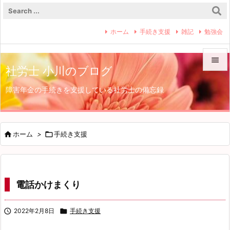
ホーム
手続き支援
雑記
勉強会

社労士 小川のブログ

障害年金の手続きを支援している社労士の備忘録
メニュ

サイド


ホーム
>

手続き支援
前へ

次へ
電話かけまくり

検索

2022年2月8日

手続き支援