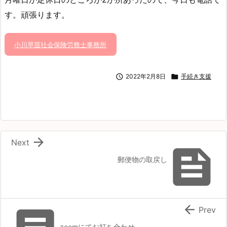
す。頑張ります。
小川早苗社会保険労務士事務所

2022年2月8日

手続き支援

Next

郵便物の取戻し

Prev
zoomにてお打ち合わせ