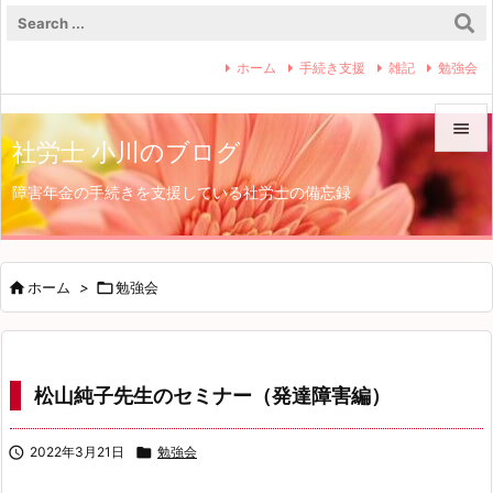
ホーム
手続き支援
雑記
勉強会

社労士 小川のブログ

障害年金の手続きを支援している社労士の備忘録
メニュ

サイド


ホーム
>

勉強会
前へ

次へ
松山純子先生のセミナー（発達障害編）

検索

2022年3月21日

勉強会