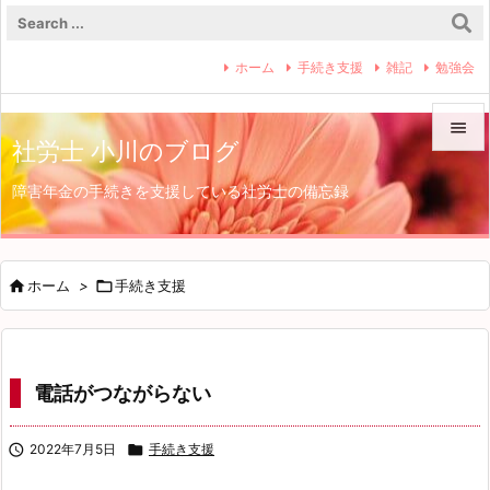
ホーム
手続き支援
雑記
勉強会

社労士 小川のブログ

障害年金の手続きを支援している社労士の備忘録
メニュ

サイド


ホーム
>

手続き支援
前へ

次へ
電話がつながらない

検索

2022年7月5日

手続き支援