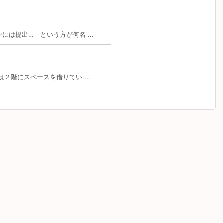
は提出… という方が何名 ...
２階にスペースを借りてい ...