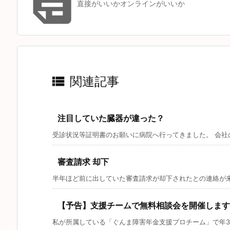

直接がいいかオンラインがいいか

関連記事
注目していた臓器が違った？
受診状況等証明書のお願いに病院へ行ってきました。 会社の
審査請求 却下
半年ほど前に出していた審査請求が却下されたとの連絡が来ま
【予告】支援チームで無料相談会を開催します
私が所属している「ぐんま障害年金支援プロチーム」で年3回 