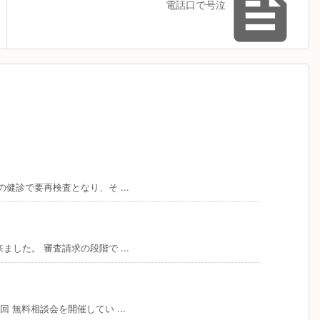

電話口で号泣
健診で要再検査となり、そ ...
した。 審査請求の段階で ...
無料相談会を開催してい ...