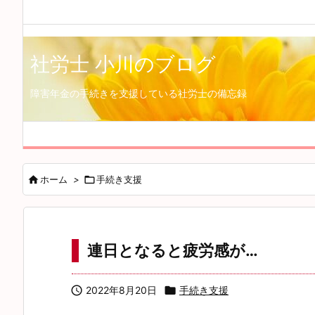
社労士 小川のブログ
障害年金の手続きを支援している社労士の備忘録

ホーム
>

手続き支援
連日となると疲労感が…

2022年8月20日

手続き支援