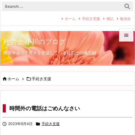
ホーム
手続き支援
雑記
勉強会

社労士 小川のブログ

障害年金の手続きを支援している社労士の備忘録
メニュ

サイド


ホーム
>

手続き支援
前へ

次へ
時間外の電話はごめんなさい

検索

2023年9月4日

手続き支援