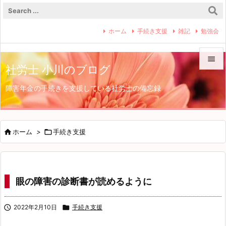
ホーム
手続き支援
雑記
勉強会

社労士 小川のブログ

障害年金の手続きを支援している社労士の備忘録
メニュ

サイド


ホーム
>

手続き支援
前へ

次へ
眼の障害の診断書が読めるように

検索

2022年2月10日

手続き支援