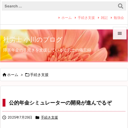
ホーム
手続き支援
雑記
勉強会

社労士 小川のブログ

障害年金の手続きを支援している社労士の備忘録
メニュ

サイド


ホーム
>

手続き支援
前へ

次へ
公的年金シミュレーターの開発が進んでるぞ

検索

2025年7月29日

手続き支援